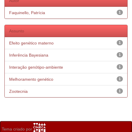
Autor
Faquinello, Patrícia
1
Assunto
Efeito genético materno
1
Inferência Bayesiana
1
Interação genótipo-ambiente
1
Melhoramento genético
1
Zootecnia
1
Tema criado por