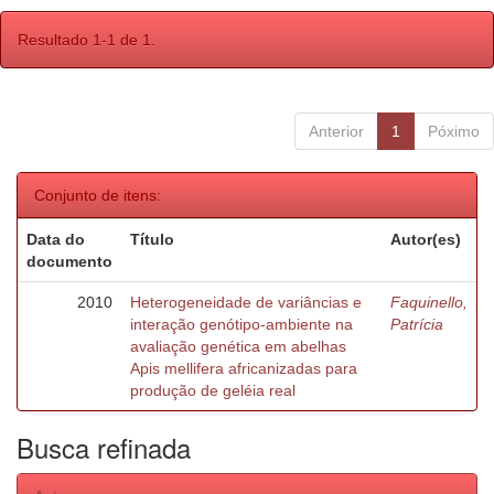
Resultado 1-1 de 1.
Anterior
1
Póximo
Conjunto de itens:
Data do
Título
Autor(es)
documento
2010
Heterogeneidade de variâncias e
Faquinello,
interação genótipo-ambiente na
Patrícia
avaliação genética em abelhas
Apis mellifera africanizadas para
produção de geléia real
Busca refinada