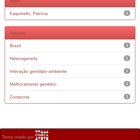
Autor
Faquinello, Patrícia
1
Assunto
Brazil.
1
Heterogeneity
1
Interação genótipo-ambiente
1
Melhoramento genético
1
Zootecnia
1
Tema criado por