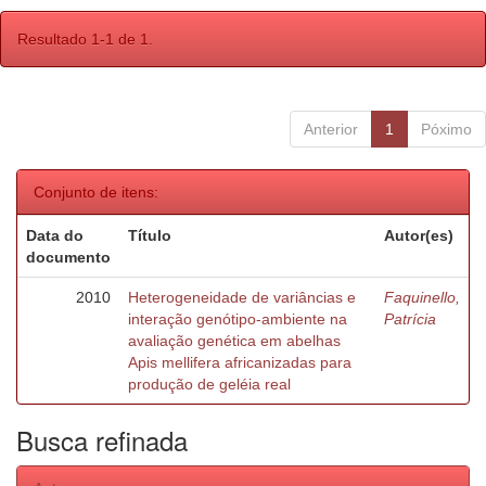
Resultado 1-1 de 1.
Anterior
1
Póximo
Conjunto de itens:
Data do
Título
Autor(es)
documento
2010
Heterogeneidade de variâncias e
Faquinello,
interação genótipo-ambiente na
Patrícia
avaliação genética em abelhas
Apis mellifera africanizadas para
produção de geléia real
Busca refinada