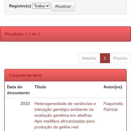
Registro(s)
Resultado 1-1 de 1.
Anterior
1
Póximo
Conjunto de itens:
Data do
Título
Autor(es)
documento
2010
Heterogeneidade de variâncias e
Faquinello,
interação genótipo-ambiente na
Patrícia
avaliação genética em abelhas
Apis mellifera africanizadas para
produção de geléia real