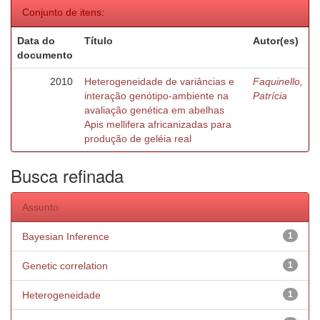
Conjunto de itens:
Data do
Título
Autor(es)
documento
2010
Heterogeneidade de variâncias e
Faquinello,
interação genótipo-ambiente na
Patrícia
avaliação genética em abelhas
Apis mellifera africanizadas para
produção de geléia real
Busca refinada
Assunto
Bayesian Inference
1
Genetic correlation
1
Heterogeneidade
1