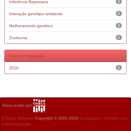
Inferência Bayesiana
1
Interação genótipo-ambiente
1
Melhoramento genético
1
Zootecnia
1
Data de Publicação
2010
1
Tema criado por
DSpace Software
Copyright © 2002-2010
Duraspace
-
Contato com
a administração