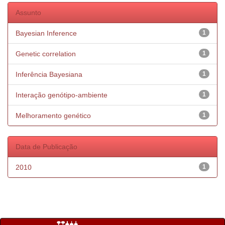
Assunto
Bayesian Inference
1
Genetic correlation
1
Inferência Bayesiana
1
Interação genótipo-ambiente
1
Melhoramento genético
1
Data de Publicação
2010
1