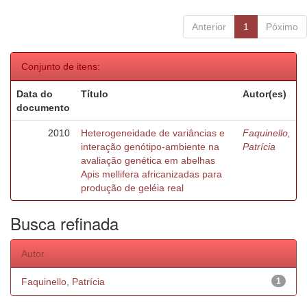
Anterior
1
Póximo
Conjunto de itens:
Data do
Título
Autor(es)
documento
2010
Heterogeneidade de variâncias e
Faquinello,
interação genótipo-ambiente na
Patrícia
avaliação genética em abelhas
Apis mellifera africanizadas para
produção de geléia real
Busca refinada
Autor
Faquinello, Patrícia
1