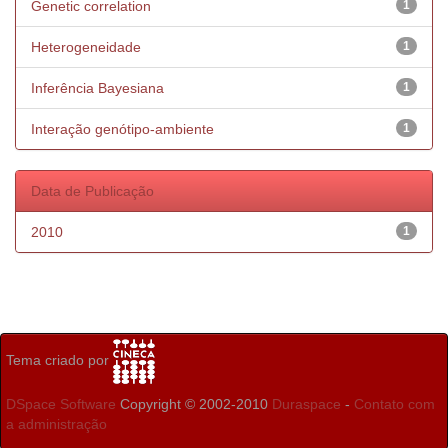
Genetic correlation
1
Heterogeneidade
1
Inferência Bayesiana
1
Interação genótipo-ambiente
1
Data de Publicação
2010
1
Tema criado por
DSpace Software
Copyright © 2002-2010
Duraspace
-
Contato com
a administração