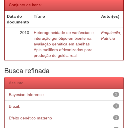
Conjunto de itens:
Data do
Título
Autor(es)
documento
2010
Heterogeneidade de variâncias e
Faquinello,
interação genótipo-ambiente na
Patrícia
avaliação genética em abelhas
Apis mellifera africanizadas para
produção de geléia real
Busca refinada
Assunto
Bayesian Inference
1
Brazil.
1
Efeito genético materno
1