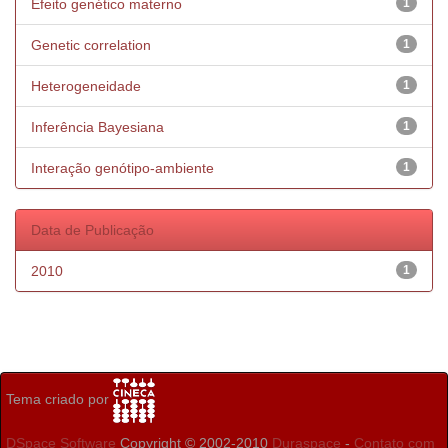
Efeito genético materno
1
Genetic correlation
1
Heterogeneidade
1
Inferência Bayesiana
1
Interação genótipo-ambiente
1
Data de Publicação
2010
1
Tema criado por
DSpace Software
Copyright © 2002-2010
Duraspace
-
Contato com