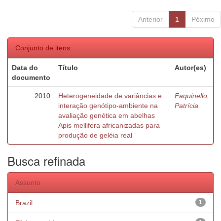
Anterior
1
Póximo
Conjunto de itens:
Data do
Título
Autor(es)
documento
2010
Heterogeneidade de variâncias e
Faquinello,
interação genótipo-ambiente na
Patrícia
avaliação genética em abelhas
Apis mellifera africanizadas para
produção de geléia real
Busca refinada
Assunto
Brazil.
1