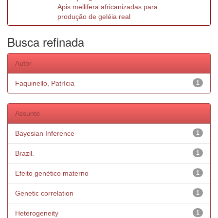
Apis mellifera africanizadas para
produção de geléia real
Busca refinada
Autor
Faquinello, Patrícia
1
Assunto
Bayesian Inference
1
Brazil.
1
Efeito genético materno
1
Genetic correlation
1
Heterogeneity
1