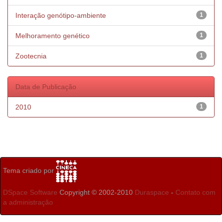
Interação genótipo-ambiente
1
Melhoramento genético
1
Zootecnia
1
Data de Publicação
2010
1
Tema criado por
DSpace Software
Copyright © 2002-2010
Duraspace
-
Contato com
a administração