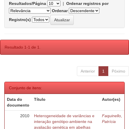
Resultados/Página
|
Ordenar registros por
Ordenar
Registro(s)
Resultado 1-1 de 1.
Anterior
1
Póximo
Conjunto de itens:
Data do
Título
Autor(es)
documento
2010
Heterogeneidade de variâncias e
Faquinello,
interação genótipo-ambiente na
Patrícia
avaliação genética em abelhas