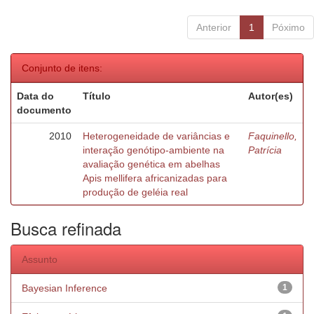
Anterior
1
Póximo
Conjunto de itens:
Data do
Título
Autor(es)
documento
2010
Heterogeneidade de variâncias e
Faquinello,
interação genótipo-ambiente na
Patrícia
avaliação genética em abelhas
Apis mellifera africanizadas para
produção de geléia real
Busca refinada
Assunto
Bayesian Inference
1