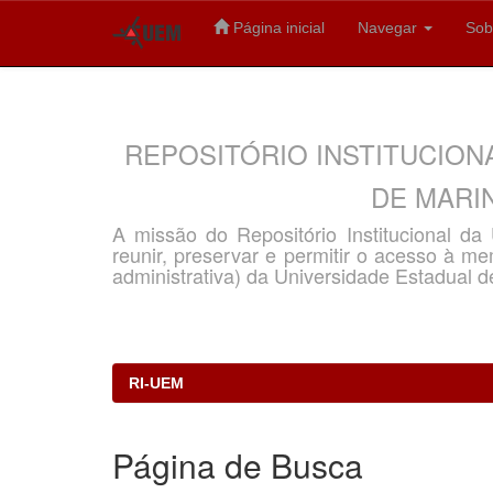
Página inicial
Navegar
Sob
Skip
navigation
REPOSITÓRIO INSTITUCION
DE MARIN
A missão do Repositório Institucional d
reunir, preservar e permitir o acesso à memó
administrativa) da Universidade Estadual d
RI-UEM
Página de Busca