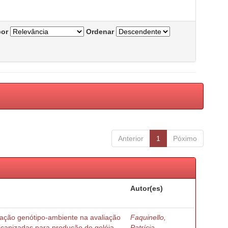
por
Ordenar
Anterior
1
Póximo
Autor(es)
ração genótipo-ambiente na avaliação
Faquinello,
ricanizadas para produção de geléia
Patrícia