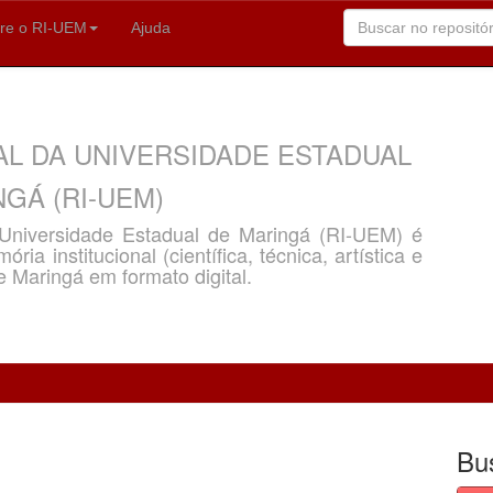
re o RI-UEM
Ajuda
AL DA UNIVERSIDADE ESTADUAL
GÁ (RI-UEM)
a Universidade Estadual de Maringá (RI-UEM) é
ria institucional (científica, técnica, artística e
e Maringá em formato digital.
Bu