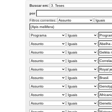
Buscar em:
por
Filtros correntes: