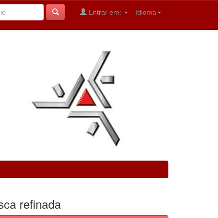
Entrar em:
Idioma
sca refinada