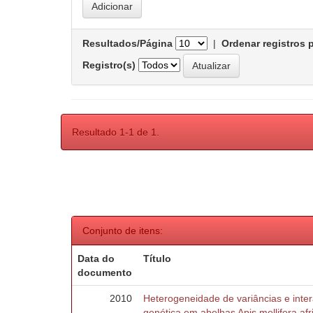
Resultados/Página
|
Ordenar registros 
Registro(s)
Resultado 1-1 de 1.
Conjunto de itens:
Data do
Título
documento
2010
Heterogeneidade de variâncias e inte
genética em abelhas Apis mellifera af