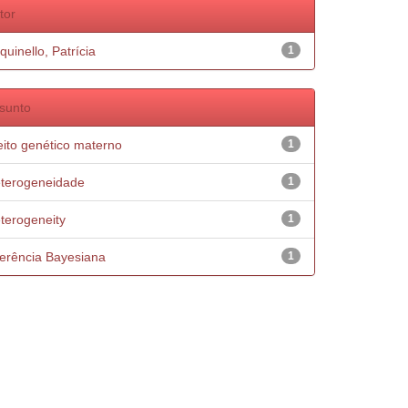
tor
quinello, Patrícia
1
sunto
eito genético materno
1
terogeneidade
1
terogeneity
1
ferência Bayesiana
1