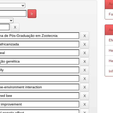
Au
Fa
As
Ef
He
He
In