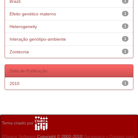
Brazil.
1
Efeito genético materno
1
Heterogeneity
1
Interação genótipo-ambiente
1
Zootecnia
1
Data de Publicação
2010
1
Tema criado por
DSpace Software
Copyright © 2002-2010
Duraspace
-
Contato com