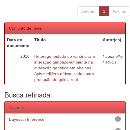
Anterior
1
Póximo
Conjunto de itens:
Data do
Título
Autor(es)
documento
2010
Heterogeneidade de variâncias e
Faquinello,
interação genótipo-ambiente na
Patrícia
avaliação genética em abelhas
Apis mellifera africanizadas para
produção de geléia real
Busca refinada
Assunto
Bayesian Inference
1