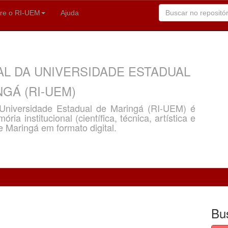
re o RI-UEM
Ajuda
AL DA UNIVERSIDADE ESTADUAL
GÁ (RI-UEM)
a Universidade Estadual de Maringá (RI-UEM) é
ria institucional (científica, técnica, artística e
e Maringá em formato digital.
Bu