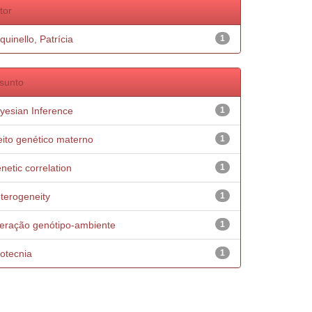
tor
quinello, Patrícia
1
sunto
yesian Inference
1
eito genético materno
1
netic correlation
1
terogeneity
1
teração genótipo-ambiente
1
otecnia
1