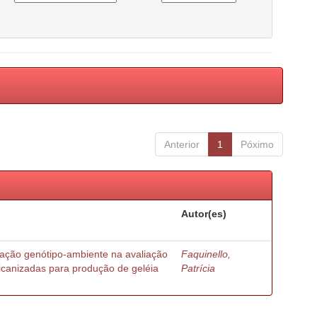
Anterior
1
Póximo
Autor(es)
ração genótipo-ambiente na avaliação
Faquinello,
ricanizadas para produção de geléia
Patrícia