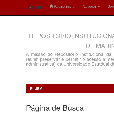
Página inicial
Navegar
Sob
Skip
navigation
REPOSITÓRIO INSTITUCION
DE MARIN
A missão do Repositório Institucional d
reunir, preservar e permitir o acesso à memó
administrativa) da Universidade Estadual d
RI-UEM
Página de Busca