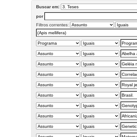
Buscar em:
por
Filtros correntes: