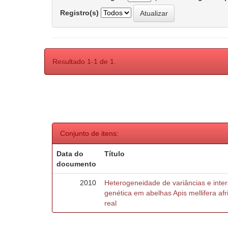
Registro(s)
Resultado 1-1 de 1.
Conjunto de itens:
Data do
Título
documento
2010
Heterogeneidade de variâncias e inte
genética em abelhas Apis mellifera af
real