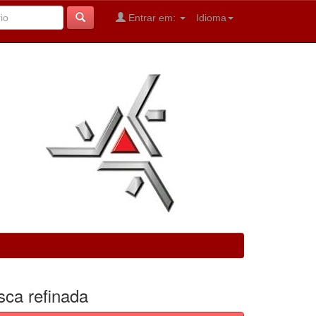
Entrar em:
Idioma
sca refinada