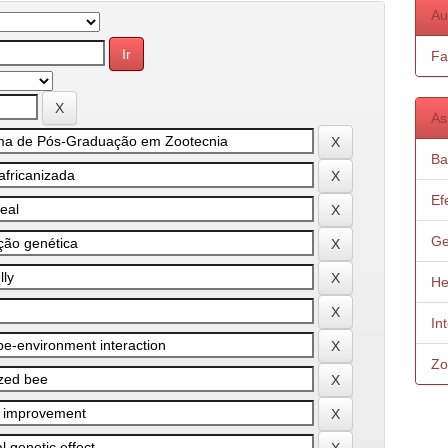
Au
Fa
As
Ba
Ef
Ge
He
In
Zo