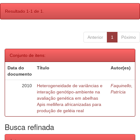
Resultado 1-1 de 1.
Anterior
1
Póximo
Conjunto de itens:
Data do
Título
Autor(es)
documento
2010
Heterogeneidade de variâncias e
Faquinello,
interação genótipo-ambiente na
Patrícia
avaliação genética em abelhas
Apis mellifera africanizadas para
produção de geléia real
Busca refinada