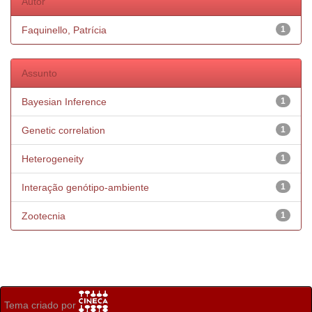
Autor
Faquinello, Patrícia
1
Assunto
Bayesian Inference
1
Genetic correlation
1
Heterogeneity
1
Interação genótipo-ambiente
1
Zootecnia
1
Tema criado por