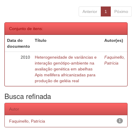
Anterior
1
Póximo
Conjunto de itens:
Data do
Título
Autor(es)
documento
2010
Heterogeneidade de variâncias e
Faquinello,
interação genótipo-ambiente na
Patrícia
avaliação genética em abelhas
Apis mellifera africanizadas para
produção de geléia real
Busca refinada
Autor
Faquinello, Patrícia
1