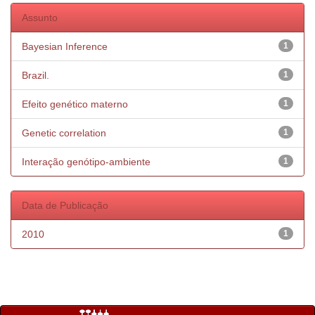
Assunto
Bayesian Inference
1
Brazil.
1
Efeito genético materno
1
Genetic correlation
1
Interação genótipo-ambiente
1
Data de Publicação
2010
1