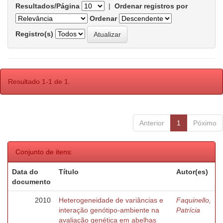
Resultados/Página
|
Ordenar registros por
Ordenar
Registro(s)
Resultado 1-1 de 1.
Anterior
1
Póximo
Conjunto de itens:
Data do
Título
Autor(es)
documento
2010
Heterogeneidade de variâncias e
Faquinello,
interação genótipo-ambiente na
Patrícia
avaliação genética em abelhas