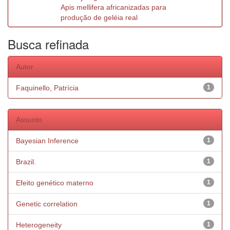
Apis mellifera africanizadas para
produção de geléia real
Busca refinada
Autor
Faquinello, Patrícia
1
Assunto
Bayesian Inference
1
Brazil.
1
Efeito genético materno
1
Genetic correlation
1
Heterogeneity
1