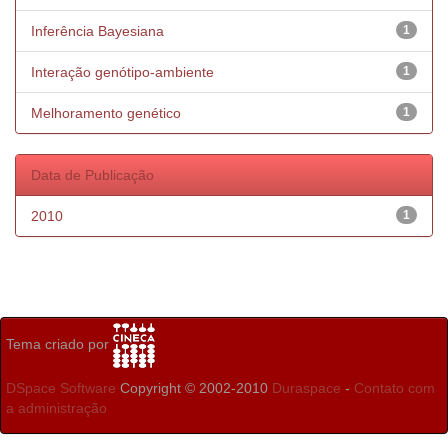
Inferência Bayesiana
1
Interação genótipo-ambiente
1
Melhoramento genético
1
Data de Publicação
2010
1
Tema criado por
DSpace Software
Copyright © 2002-2010
Duraspace
-
Contato com
a administração