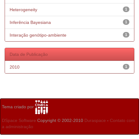
Heterogeneity
1
Inferência Bayesiana
1
Interação genótipo-ambiente
1
Data de Publicação
2010
1
Tema criado por
DSpace Software
Copyright © 2002-2010
Duraspace
-
Contato com
a administração