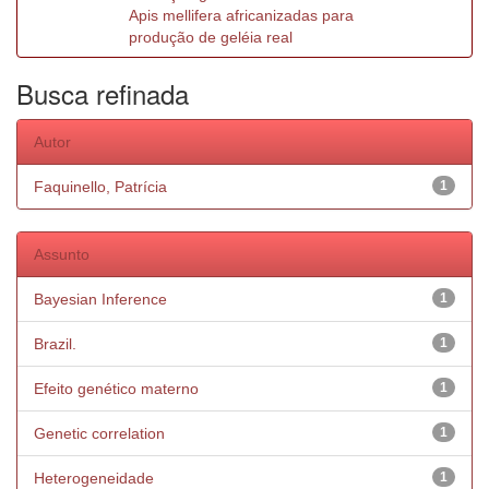
Apis mellifera africanizadas para
produção de geléia real
Busca refinada
Autor
Faquinello, Patrícia
1
Assunto
Bayesian Inference
1
Brazil.
1
Efeito genético materno
1
Genetic correlation
1
Heterogeneidade
1