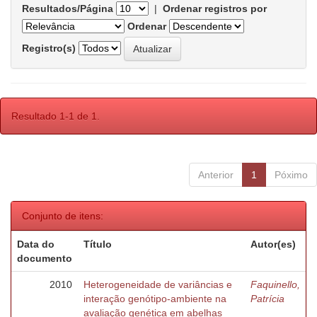
Resultados/Página
|
Ordenar registros por
Ordenar
Registro(s)
Resultado 1-1 de 1.
Anterior
1
Póximo
Conjunto de itens:
Data do
Título
Autor(es)
documento
2010
Heterogeneidade de variâncias e
Faquinello,
interação genótipo-ambiente na
Patrícia
avaliação genética em abelhas