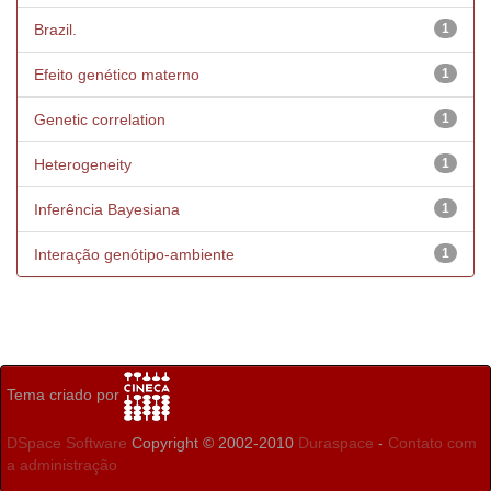
Brazil.
1
Efeito genético materno
1
Genetic correlation
1
Heterogeneity
1
Inferência Bayesiana
1
Interação genótipo-ambiente
1
Tema criado por
DSpace Software
Copyright © 2002-2010
Duraspace
-
Contato com
a administração