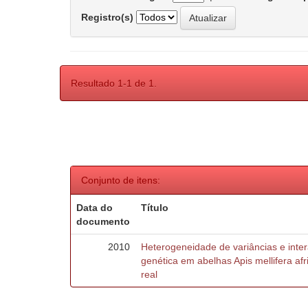
Registro(s)
Resultado 1-1 de 1.
Conjunto de itens:
Data do
Título
documento
2010
Heterogeneidade de variâncias e inte
genética em abelhas Apis mellifera af
real