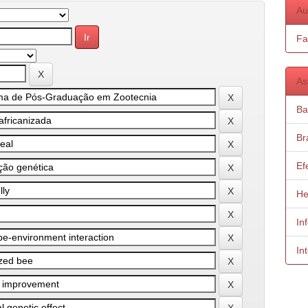
Au
Fa
As
Ba
Bra
Ef
He
In
In