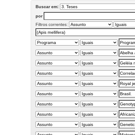
Buscar em:
por
Filtros correntes: