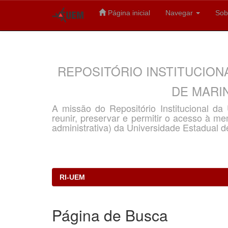
Página inicial
Navegar
Sob
Skip
navigation
REPOSITÓRIO INSTITUCION
DE MARIN
A missão do Repositório Institucional d
reunir, preservar e permitir o acesso à memó
administrativa) da Universidade Estadual d
RI-UEM
Página de Busca