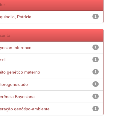
tor
quinello, Patrícia
1
sunto
yesian Inference
1
zil.
1
eito genético materno
1
terogeneidade
1
ferência Bayesiana
1
teração genótipo-ambiente
1