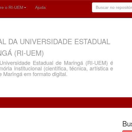
re o RI-UEM
Ajuda
AL DA UNIVERSIDADE ESTADUAL
GÁ (RI-UEM)
a Universidade Estadual de Maringá (RI-UEM) é
ria institucional (científica, técnica, artística e
e Maringá em formato digital.
Bu