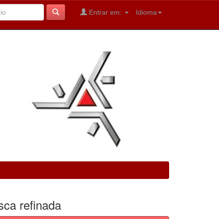
Entrar em:
Idioma
sca refinada