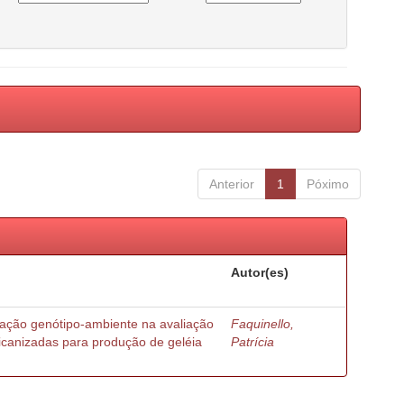
Anterior
1
Póximo
Autor(es)
ração genótipo-ambiente na avaliação
Faquinello,
ricanizadas para produção de geléia
Patrícia