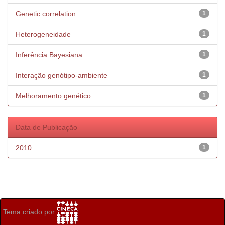
Genetic correlation
1
Heterogeneidade
1
Inferência Bayesiana
1
Interação genótipo-ambiente
1
Melhoramento genético
1
Data de Publicação
2010
1
Tema criado por