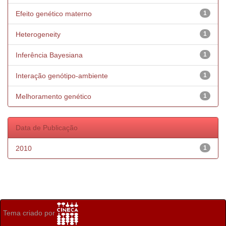
Efeito genético materno
1
Heterogeneity
1
Inferência Bayesiana
1
Interação genótipo-ambiente
1
Melhoramento genético
1
Data de Publicação
2010
1
Tema criado por