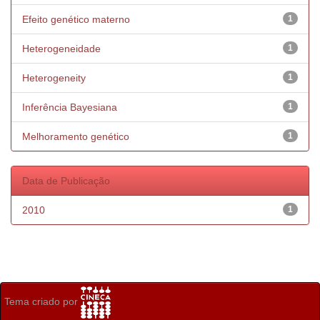
Efeito genético materno
1
Heterogeneidade
1
Heterogeneity
1
Inferência Bayesiana
1
Melhoramento genético
1
Data de Publicação
2010
1
Tema criado por