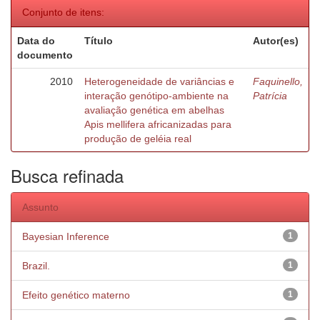
Conjunto de itens:
Data do
Título
Autor(es)
documento
2010
Heterogeneidade de variâncias e
Faquinello,
interação genótipo-ambiente na
Patrícia
avaliação genética em abelhas
Apis mellifera africanizadas para
produção de geléia real
Busca refinada
Assunto
Bayesian Inference
1
Brazil.
1
Efeito genético materno
1