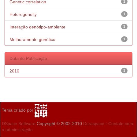
Genetic correlation
1
Heterogeneity
1
Interação genótipo-ambiente
1
Melhoramento genético
1
Data de Publicação
2010
1
Tema criado por
DSpace Software
Copyright © 2002-2010
Duraspace
-
Contato com
a administração