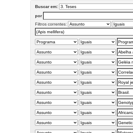
Buscar em:
por
Filtros correntes: