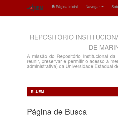
Página inicial
Navegar
Sob
Skip
navigation
REPOSITÓRIO INSTITUCION
DE MARIN
A missão do Repositório Institucional d
reunir, preservar e permitir o acesso à memó
administrativa) da Universidade Estadual d
RI-UEM
Página de Busca