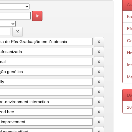
As
Ba
Ef
Ge
He
In
Me
Da
20