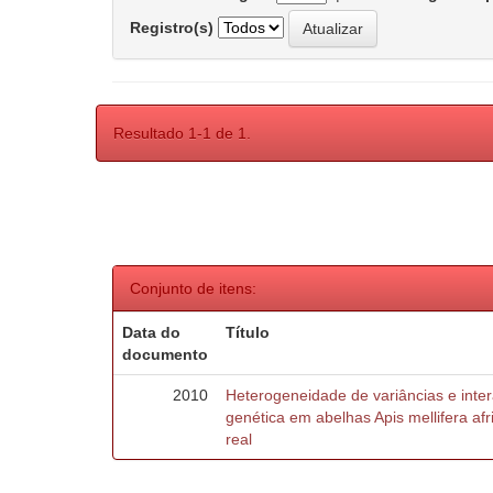
Registro(s)
Resultado 1-1 de 1.
Conjunto de itens:
Data do
Título
documento
2010
Heterogeneidade de variâncias e inte
genética em abelhas Apis mellifera af
real