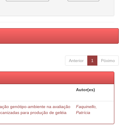
Anterior
1
Póximo
Autor(es)
ração genótipo-ambiente na avaliação
Faquinello,
ricanizadas para produção de geléia
Patrícia