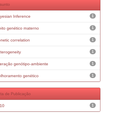
sunto
yesian Inference
1
eito genético materno
1
netic correlation
1
terogeneity
1
teração genótipo-ambiente
1
lhoramento genético
1
ta de Publicação
10
1