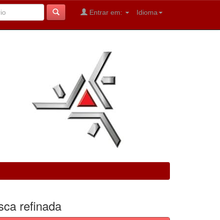
Entrar em:
Idioma
sca refinada