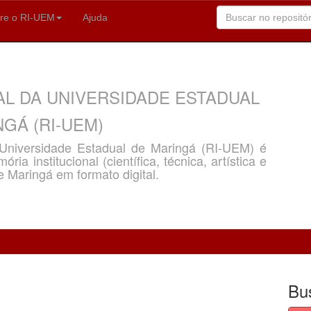
re o RI-UEM
Ajuda
AL DA UNIVERSIDADE ESTADUAL
GÁ (RI-UEM)
a Universidade Estadual de Maringá (RI-UEM) é
ria institucional (científica, técnica, artística e
e Maringá em formato digital.
Bu