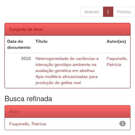
Anterior
1
Póximo
Conjunto de itens:
Data do
Título
Autor(es)
documento
2010
Heterogeneidade de variâncias e
Faquinello,
interação genótipo-ambiente na
Patrícia
avaliação genética em abelhas
Apis mellifera africanizadas para
produção de geléia real
Busca refinada
Autor
Faquinello, Patrícia
1