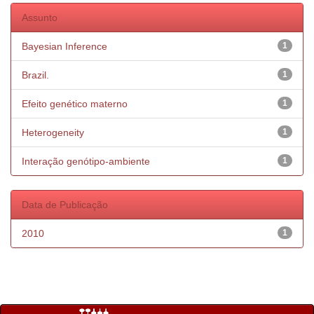
Assunto
Bayesian Inference
1
Brazil.
1
Efeito genético materno
1
Heterogeneity
1
Interação genótipo-ambiente
1
Data de Publicação
2010
1