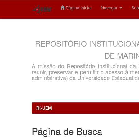
Página inicial
Navegar
Sob
Skip
navigation
REPOSITÓRIO INSTITUCION
DE MARIN
A missão do Repositório Institucional d
reunir, preservar e permitir o acesso à memó
administrativa) da Universidade Estadual d
RI-UEM
Página de Busca