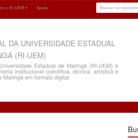
re o RI-UEM
Ajuda
AL DA UNIVERSIDADE ESTADUAL
GÁ (RI-UEM)
a Universidade Estadual de Maringá (RI-UEM) é
ria institucional (científica, técnica, artística e
e Maringá em formato digital.
Bu