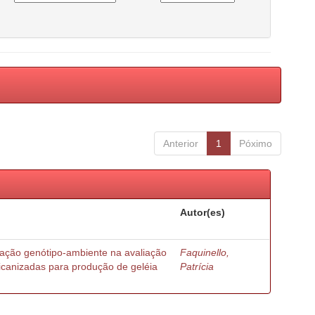
Anterior
1
Póximo
Autor(es)
ração genótipo-ambiente na avaliação
Faquinello,
ricanizadas para produção de geléia
Patrícia