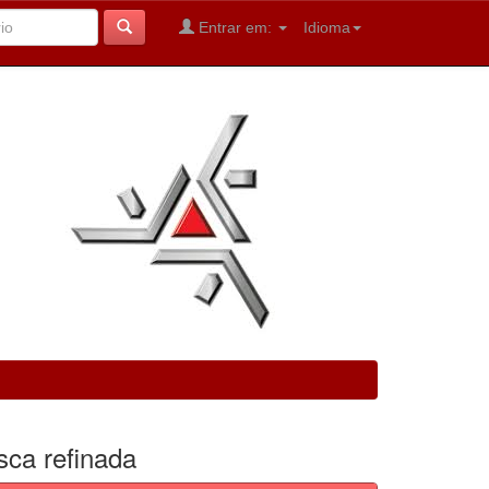
Entrar em:
Idioma
sca refinada