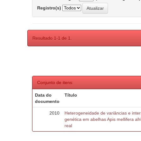
Registro(s)
Resultado 1-1 de 1.
Conjunto de itens:
Data do
Título
documento
2010
Heterogeneidade de variâncias e inte
genética em abelhas Apis mellifera af
real