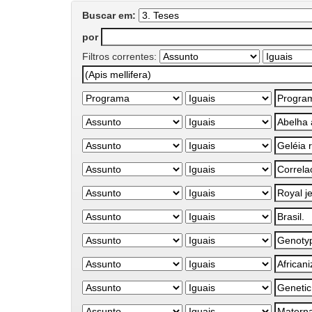
Buscar em:
por
Filtros correntes: