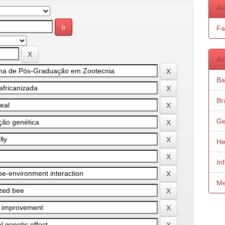
Au
Fa
As
Ba
Bra
Ge
He
In
Me