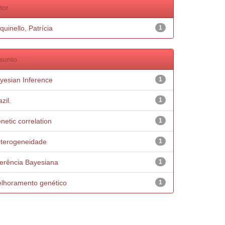
tor
quinello, Patrícia
1
sunto
yesian Inference
1
zil.
1
netic correlation
1
terogeneidade
1
ferência Bayesiana
1
lhoramento genético
1