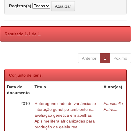
Registro(s)
Resultado 1-1 de 1.
Anterior
1
Póximo
Conjunto de itens:
Data do
Título
Autor(es)
documento
2010
Heterogeneidade de variâncias e
Faquinello,
interação genótipo-ambiente na
Patrícia
avaliação genética em abelhas
Apis mellifera africanizadas para
produção de geléia real