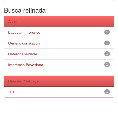
Busca refinada
Assunto
Bayesian Inference
1
Genetic correlation
1
Heterogeneidade
1
Inferência Bayesiana
1
Data de Publicação
2010
1