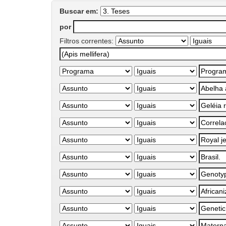
Buscar em:
por
Filtros correntes: