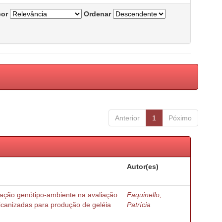
por
Ordenar
Anterior
1
Póximo
Autor(es)
ração genótipo-ambiente na avaliação
Faquinello,
ricanizadas para produção de geléia
Patrícia