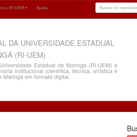
re o RI-UEM
Ajuda
AL DA UNIVERSIDADE ESTADUAL
GÁ (RI-UEM)
a Universidade Estadual de Maringá (RI-UEM) é
ria institucional (científica, técnica, artística e
e Maringá em formato digital.
Bu