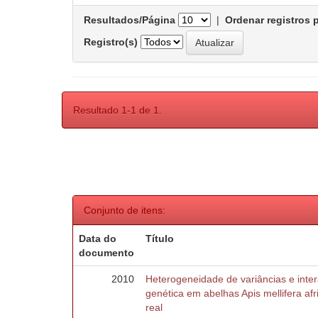
Resultados/Página
|
Ordenar registros 
Registro(s)
Resultado 1-1 de 1.
Conjunto de itens:
Data do
Título
documento
2010
Heterogeneidade de variâncias e inte
genética em abelhas Apis mellifera af
real