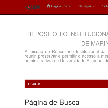
Página inicial
Navegar
Sob
Skip
navigation
REPOSITÓRIO INSTITUCION
DE MARIN
A missão do Repositório Institucional d
reunir, preservar e permitir o acesso à memó
administrativa) da Universidade Estadual d
RI-UEM
Página de Busca