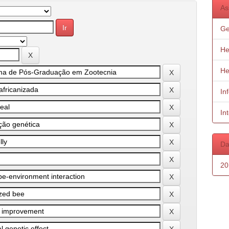
As
Ge
He
He
In
In
Da
20