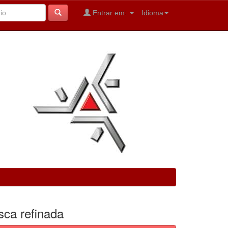
Entrar em:
Idioma
sca refinada