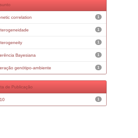
sunto
netic correlation
1
terogeneidade
1
terogeneity
1
ferência Bayesiana
1
teração genótipo-ambiente
1
ta de Publicação
10
1