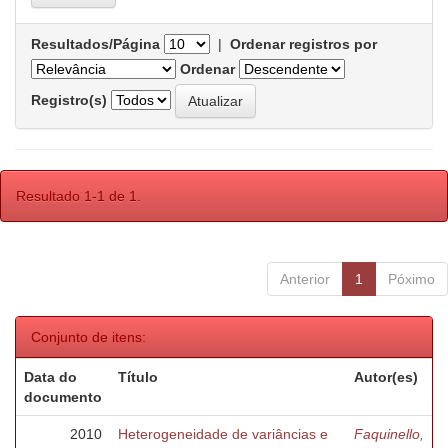
Resultados/Página
|
Ordenar registros por
Ordenar
Registro(s)
Resultado 1-1 de 1.
Anterior
1
Póximo
Conjunto de itens:
Data do
Título
Autor(es)
documento
2010
Heterogeneidade de variâncias e
Faquinello,