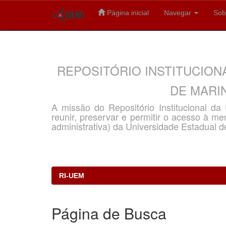
Página inicial
Navegar
Sob
Skip
navigation
REPOSITÓRIO INSTITUCION
DE MARIN
A missão do Repositório Institucional d
reunir, preservar e permitir o acesso à memó
administrativa) da Universidade Estadual d
RI-UEM
Página de Busca