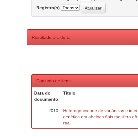
Registro(s)
Resultado 1-1 de 1.
Conjunto de itens:
Data do
Título
documento
2010
Heterogeneidade de variâncias e inte
genética em abelhas Apis mellifera af
real