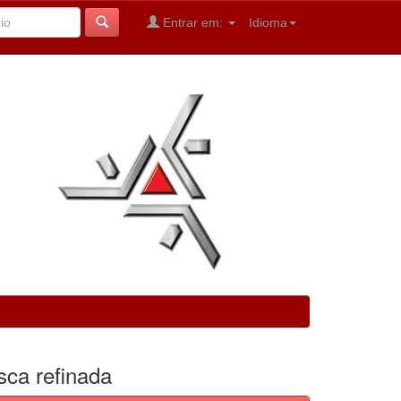
Entrar em:
Idioma
sca refinada