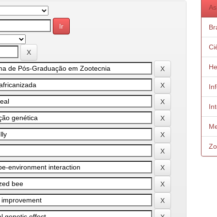
As
Bra
Ci
He
In
In
Me
Zo