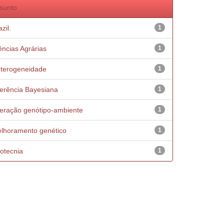
sunto
zil.
1
ências Agrárias
1
terogeneidade
1
ferência Bayesiana
1
teração genótipo-ambiente
1
lhoramento genético
1
otecnia
1