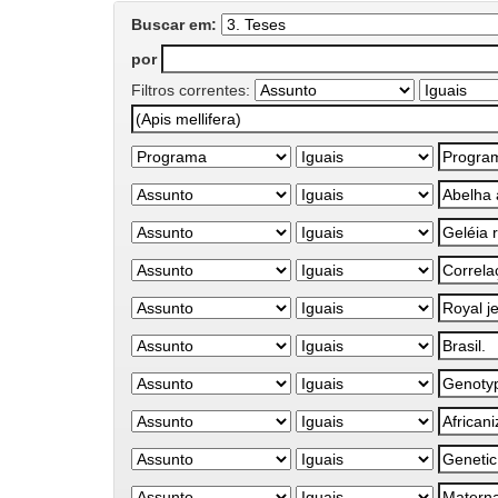
Buscar em:
por
Filtros correntes: