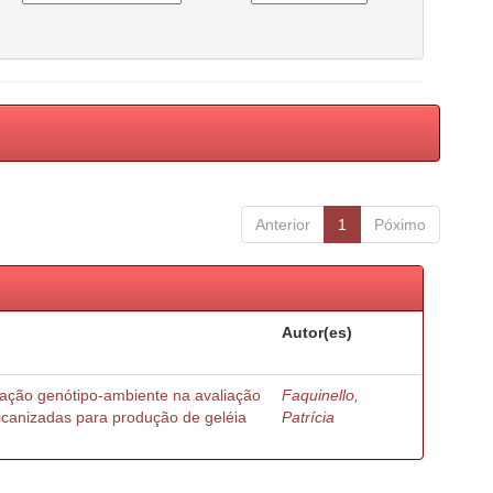
Anterior
1
Póximo
Autor(es)
ração genótipo-ambiente na avaliação
Faquinello,
ricanizadas para produção de geléia
Patrícia