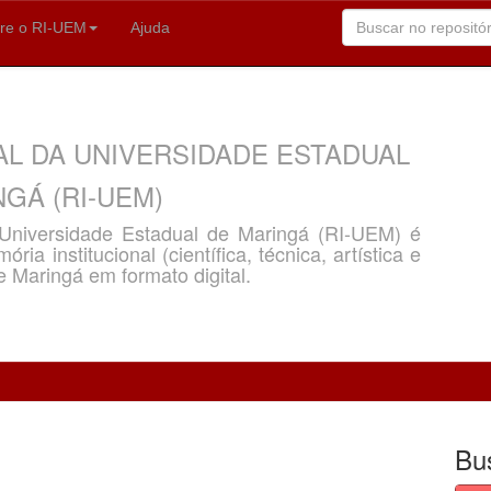
re o RI-UEM
Ajuda
AL DA UNIVERSIDADE ESTADUAL
GÁ (RI-UEM)
a Universidade Estadual de Maringá (RI-UEM) é
ria institucional (científica, técnica, artística e
e Maringá em formato digital.
Bu