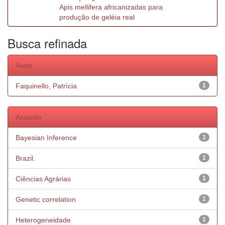
Apis mellifera africanizadas para
produção de geléia real
Busca refinada
Autor
Faquinello, Patrícia
1
Assunto
Bayesian Inference
1
Brazil.
1
Ciências Agrárias
1
Genetic correlation
1
Heterogeneidade
1