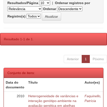
Resultados/Página
|
Ordenar registros por
Ordenar
Registro(s)
Resultado 1-1 de 1.
Anterior
1
Póximo
Conjunto de itens:
Data do
Título
Autor(es)
documento
2010
Heterogeneidade de variâncias e
Faquinello,
interação genótipo-ambiente na
Patrícia
avaliação genética em abelhas