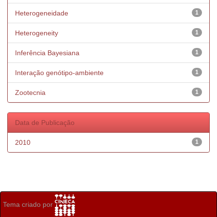
Heterogeneidade
1
Heterogeneity
1
Inferência Bayesiana
1
Interação genótipo-ambiente
1
Zootecnia
1
Data de Publicação
2010
1
Tema criado por