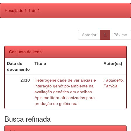
Resultado 1-1 de 1.
Anterior
1
Póximo
Conjunto de itens:
Data do
Título
Autor(es)
documento
2010
Heterogeneidade de variâncias e
Faquinello,
interação genótipo-ambiente na
Patrícia
avaliação genética em abelhas
Apis mellifera africanizadas para
produção de geléia real
Busca refinada