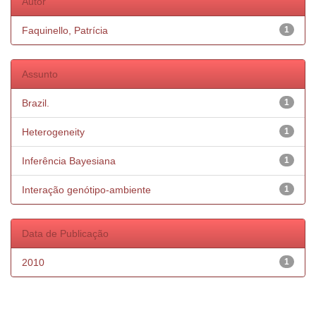
Autor
Faquinello, Patrícia
1
Assunto
Brazil.
1
Heterogeneity
1
Inferência Bayesiana
1
Interação genótipo-ambiente
1
Data de Publicação
2010
1