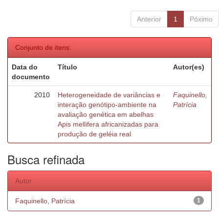
Anterior
1
Póximo
Conjunto de itens:
Data do
Título
Autor(es)
documento
2010
Heterogeneidade de variâncias e
Faquinello,
interação genótipo-ambiente na
Patrícia
avaliação genética em abelhas
Apis mellifera africanizadas para
produção de geléia real
Busca refinada
Autor
Faquinello, Patrícia
1