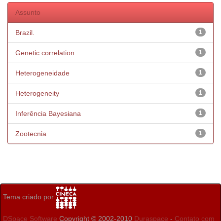
Assunto
Brazil.
1
Genetic correlation
1
Heterogeneidade
1
Heterogeneity
1
Inferência Bayesiana
1
Zootecnia
1
Tema criado por
DSpace Software
Copyright © 2002-2010
Duraspace
-
Contato com