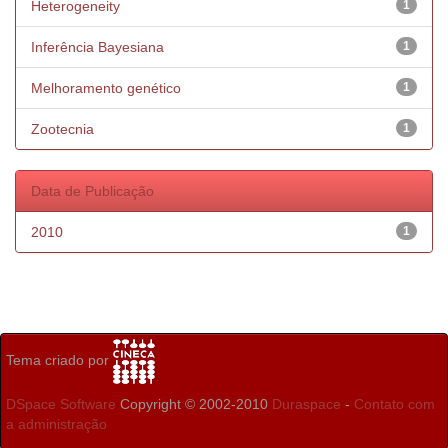
Heterogeneity
1
Inferência Bayesiana
1
Melhoramento genético
1
Zootecnia
1
Data de Publicação
2010
1
Tema criado por
DSpace Software
Copyright © 2002-2010
Duraspace
-
Contato com
a administração