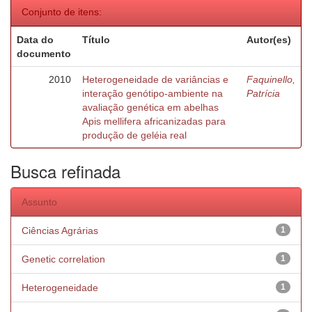
Conjunto de itens:
Data do
Título
Autor(es)
documento
2010
Heterogeneidade de variâncias e
Faquinello,
interação genótipo-ambiente na
Patrícia
avaliação genética em abelhas
Apis mellifera africanizadas para
produção de geléia real
Busca refinada
Assunto
Ciências Agrárias
1
Genetic correlation
1
Heterogeneidade
1