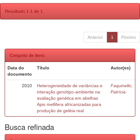
Resultado 1-1 de 1.
Anterior
1
Póximo
Conjunto de itens:
Data do
Título
Autor(es)
documento
2010
Heterogeneidade de variâncias e
Faquinello,
interação genótipo-ambiente na
Patrícia
avaliação genética em abelhas
Apis mellifera africanizadas para
produção de geléia real
Busca refinada