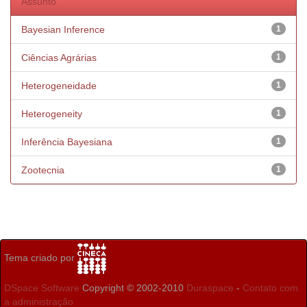
Assunto
Bayesian Inference
1
Ciências Agrárias
1
Heterogeneidade
1
Heterogeneity
1
Inferência Bayesiana
1
Zootecnia
1
Tema criado por
DSpace Software
Copyright © 2002-2010
Duraspace
-
Contato com
a administração