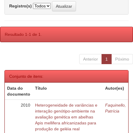
Registro(s)
Resultado 1-1 de 1.
Anterior
1
Póximo
Conjunto de itens:
Data do
Título
Autor(es)
documento
2010
Heterogeneidade de variâncias e
Faquinello,
interação genótipo-ambiente na
Patrícia
avaliação genética em abelhas
Apis mellifera africanizadas para
produção de geléia real