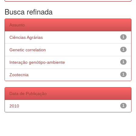
Busca refinada
Assunto
Ciências Agrárias
1
Genetic correlation
1
Interação genótipo-ambiente
1
Zootecnia
1
Data de Publicação
2010
1