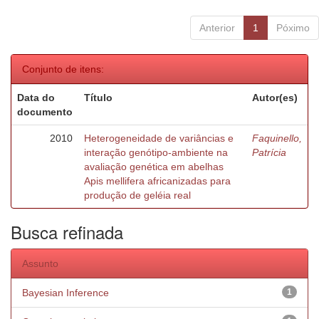
Anterior
1
Póximo
Conjunto de itens:
Data do
Título
Autor(es)
documento
2010
Heterogeneidade de variâncias e
Faquinello,
interação genótipo-ambiente na
Patrícia
avaliação genética em abelhas
Apis mellifera africanizadas para
produção de geléia real
Busca refinada
Assunto
Bayesian Inference
1