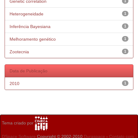
Genetic correlation
1
Heterogeneidade
1
Inferência Bayesiana
1
Melhoramento genético
1
Zootecnia
1
Data de Publicação
2010
1
Tema criado por
DSpace Software
Copyright © 2002-2010
Duraspace
-
Contato com