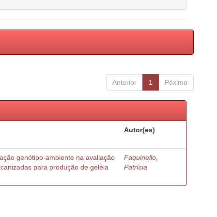
Anterior
1
Póximo
Autor(es)
ração genótipo-ambiente na avaliação
Faquinello,
ricanizadas para produção de geléia
Patrícia