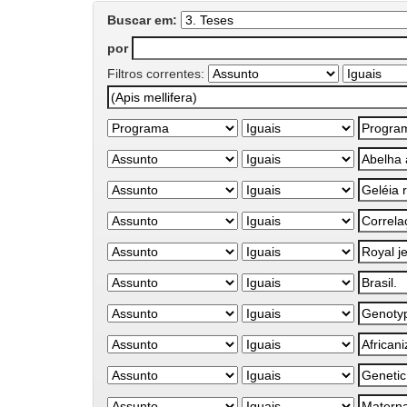
Buscar em:
por
Filtros correntes: