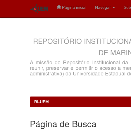
Página inicial
Navegar
Sob
Skip
navigation
REPOSITÓRIO INSTITUCION
DE MARIN
A missão do Repositório Institucional d
reunir, preservar e permitir o acesso à memó
administrativa) da Universidade Estadual d
RI-UEM
Página de Busca