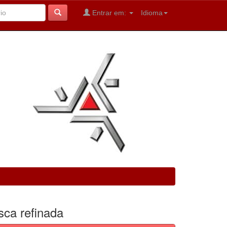
Entrar em:
Idioma
sca refinada