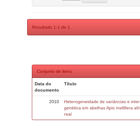
Resultado 1-1 de 1.
Conjunto de itens:
Data do
Título
documento
2010
Heterogeneidade de variâncias e inte
genética em abelhas Apis mellifera af
real