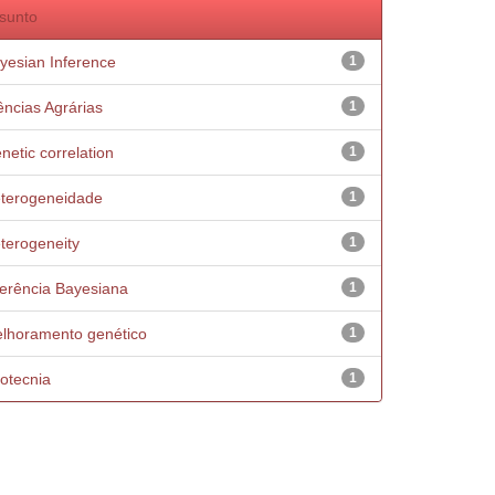
sunto
yesian Inference
1
ências Agrárias
1
netic correlation
1
terogeneidade
1
terogeneity
1
ferência Bayesiana
1
lhoramento genético
1
otecnia
1