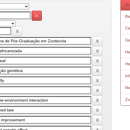
As
Ba
Ci
Ge
He
He
In
Me
Zo