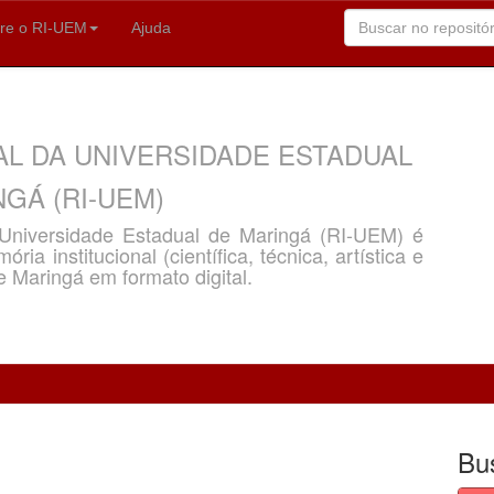
re o RI-UEM
Ajuda
AL DA UNIVERSIDADE ESTADUAL
GÁ (RI-UEM)
a Universidade Estadual de Maringá (RI-UEM) é
ria institucional (científica, técnica, artística e
e Maringá em formato digital.
Bu