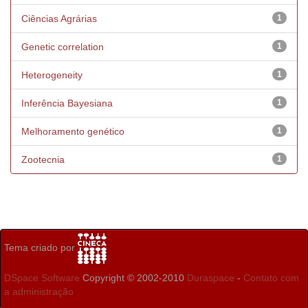
Ciências Agrárias
1
Genetic correlation
1
Heterogeneity
1
Inferência Bayesiana
1
Melhoramento genético
1
Zootecnia
1
Tema criado por
DSpace Software
Copyright © 2002-2010
Duraspace
-
Contato com
a administração