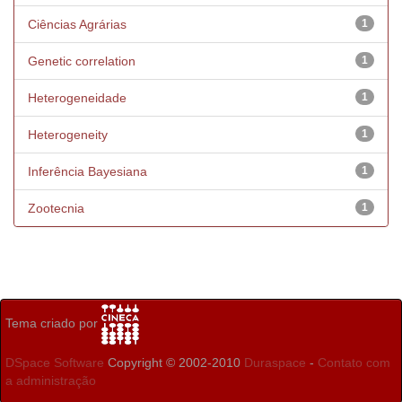
Ciências Agrárias
1
Genetic correlation
1
Heterogeneidade
1
Heterogeneity
1
Inferência Bayesiana
1
Zootecnia
1
Tema criado por
DSpace Software
Copyright © 2002-2010
Duraspace
-
Contato com
a administração