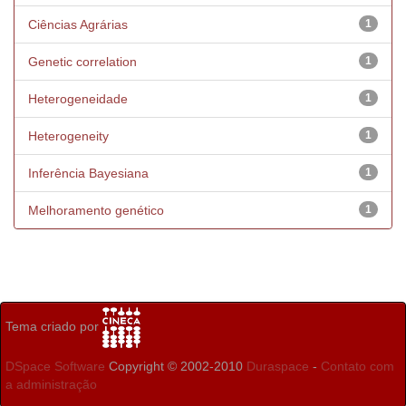
Ciências Agrárias
1
Genetic correlation
1
Heterogeneidade
1
Heterogeneity
1
Inferência Bayesiana
1
Melhoramento genético
1
Tema criado por
DSpace Software
Copyright © 2002-2010
Duraspace
-
Contato com
a administração