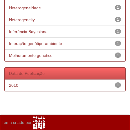
Heterogeneidade
1
Heterogeneity
1
Inferência Bayesiana
1
Interação genótipo-ambiente
1
Melhoramento genético
1
Data de Publicação
2010
1
Tema criado por