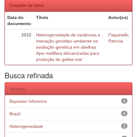
Conjunto de itens:
Data do
Título
Autor(es)
documento
2010
Heterogeneidade de variâncias e
Faquinello,
interação genótipo-ambiente na
Patrícia
avaliação genética em abelhas
Apis mellifera africanizadas para
produção de geléia real
Busca refinada
Assunto
Bayesian Inference
1
Brazil.
1
Heterogeneidade
1