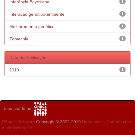
Inferência Bayesiana
1
Interação genótipo-ambiente
1
Melhoramento genético
1
Zootecnia
1
Data de Publicação
2010
1
Tema criado por
DSpace Software
Copyright © 2002-2010
Duraspace
-
Contato com
a administração