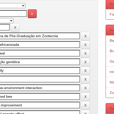
Au
Fa
As
Ba
Bra
Ge
In
Me
Zo
Da