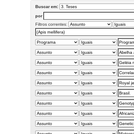
Buscar em:
por
Filtros correntes: