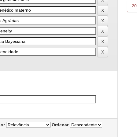
20
por
Ordenar