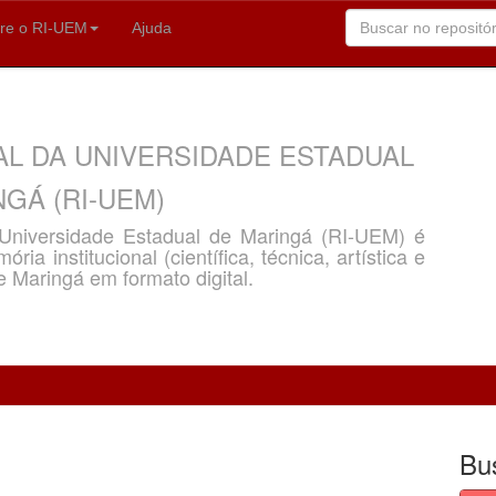
re o RI-UEM
Ajuda
AL DA UNIVERSIDADE ESTADUAL
GÁ (RI-UEM)
a Universidade Estadual de Maringá (RI-UEM) é
ria institucional (científica, técnica, artística e
e Maringá em formato digital.
Bu