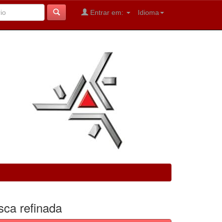
Entrar em:
Idioma
sca refinada