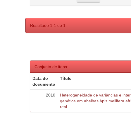
Resultado 1-1 de 1.
Conjunto de itens:
Data do
Título
documento
2010
Heterogeneidade de variâncias e inte
genética em abelhas Apis mellifera af
real