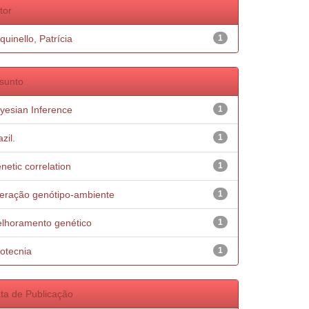
tor
quinello, Patrícia
1
sunto
yesian Inference
1
zil.
1
netic correlation
1
teração genótipo-ambiente
1
lhoramento genético
1
otecnia
1
ta de Publicação