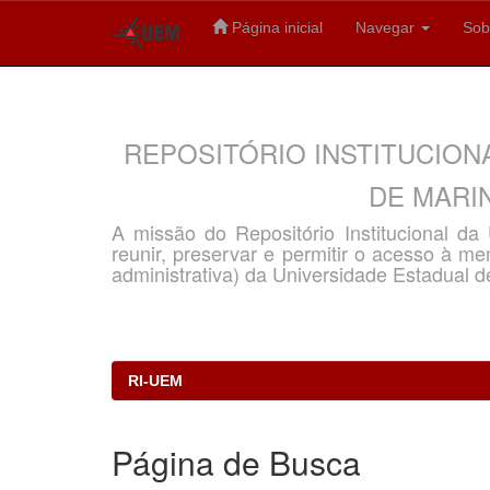
Página inicial
Navegar
Sob
Skip
navigation
REPOSITÓRIO INSTITUCION
DE MARIN
A missão do Repositório Institucional d
reunir, preservar e permitir o acesso à memó
administrativa) da Universidade Estadual d
RI-UEM
Página de Busca