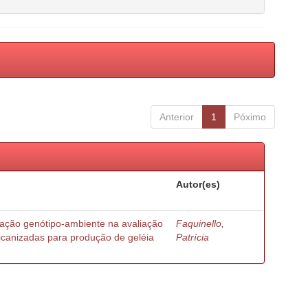
Anterior
1
Póximo
Autor(es)
ração genótipo-ambiente na avaliação
Faquinello,
ricanizadas para produção de geléia
Patrícia