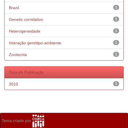
Brazil.
1
Genetic correlation
1
Heterogeneidade
1
Interação genótipo-ambiente
1
Zootecnia
1
Data de Publicação
2010
1
Tema criado por