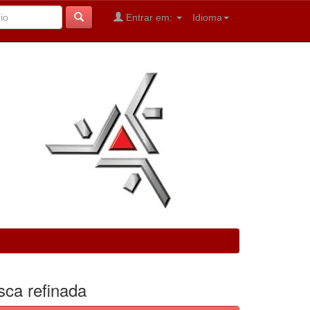
Entrar em:
Idioma
sca refinada