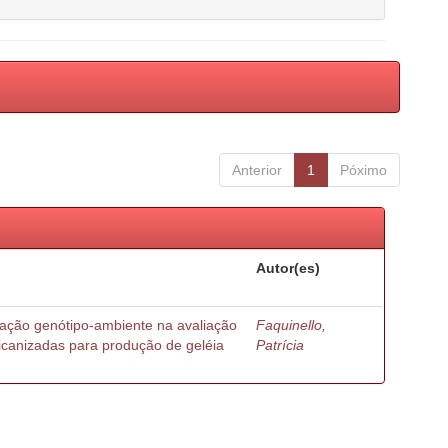
Anterior
1
Póximo
Autor(es)
ração genótipo-ambiente na avaliação
Faquinello,
ricanizadas para produção de geléia
Patrícia