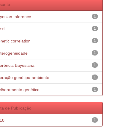
sunto
yesian Inference
1
zil.
1
netic correlation
1
terogeneidade
1
ferência Bayesiana
1
teração genótipo-ambiente
1
lhoramento genético
1
ta de Publicação
10
1