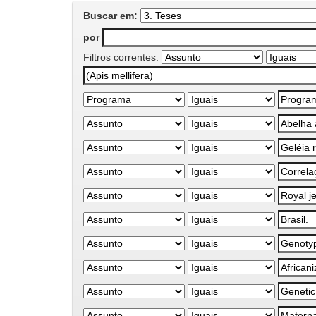
Buscar em:
por
Filtros correntes: