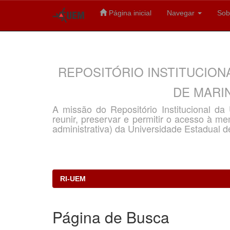
Página inicial
Navegar
Sob
Skip
navigation
REPOSITÓRIO INSTITUCION
DE MARIN
A missão do Repositório Institucional d
reunir, preservar e permitir o acesso à memó
administrativa) da Universidade Estadual d
RI-UEM
Página de Busca