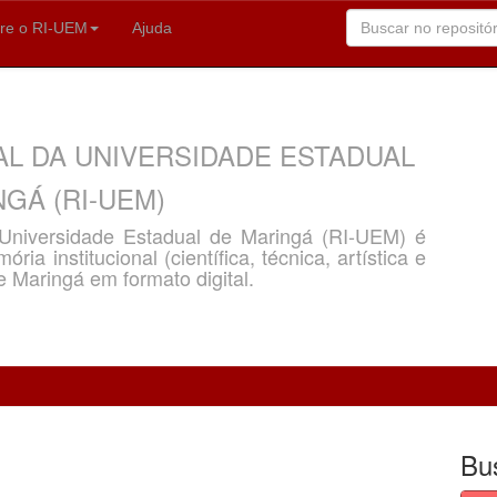
re o RI-UEM
Ajuda
AL DA UNIVERSIDADE ESTADUAL
GÁ (RI-UEM)
a Universidade Estadual de Maringá (RI-UEM) é
ria institucional (científica, técnica, artística e
e Maringá em formato digital.
Bu