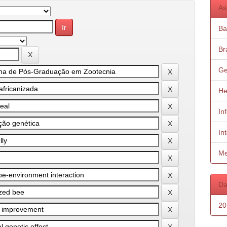
As
Ba
Bra
Ge
He
In
In
Me
Da
20