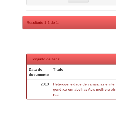
Resultado 1-1 de 1.
Conjunto de itens:
Data do
Título
documento
2010
Heterogeneidade de variâncias e inte
genética em abelhas Apis mellifera af
real