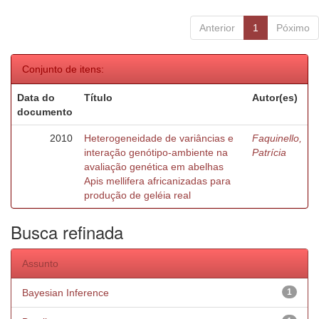
Anterior
1
Póximo
Conjunto de itens:
Data do
Título
Autor(es)
documento
2010
Heterogeneidade de variâncias e
Faquinello,
interação genótipo-ambiente na
Patrícia
avaliação genética em abelhas
Apis mellifera africanizadas para
produção de geléia real
Busca refinada
Assunto
Bayesian Inference
1