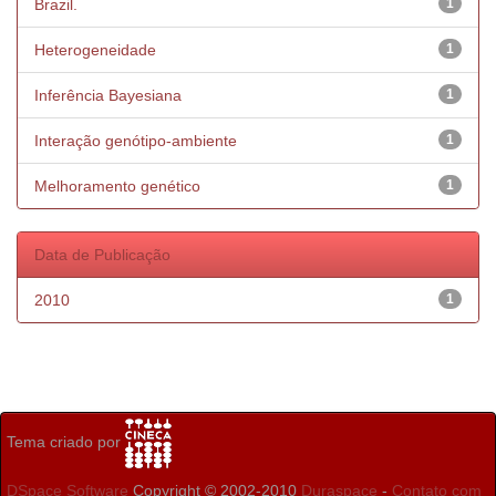
Brazil.
1
Heterogeneidade
1
Inferência Bayesiana
1
Interação genótipo-ambiente
1
Melhoramento genético
1
Data de Publicação
2010
1
Tema criado por
DSpace Software
Copyright © 2002-2010
Duraspace
-
Contato com