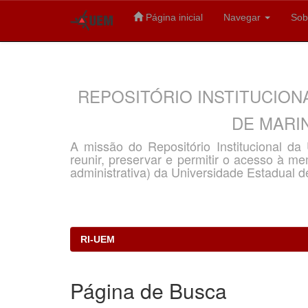
Página inicial
Navegar
Sob
Skip
navigation
REPOSITÓRIO INSTITUCION
DE MARIN
A missão do Repositório Institucional d
reunir, preservar e permitir o acesso à memó
administrativa) da Universidade Estadual d
RI-UEM
Página de Busca