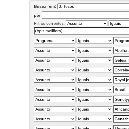
Buscar em:
por
Filtros correntes: