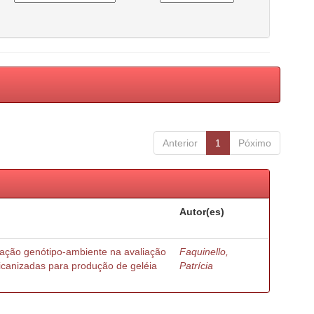
Anterior
1
Póximo
Autor(es)
ração genótipo-ambiente na avaliação
Faquinello,
ricanizadas para produção de geléia
Patrícia