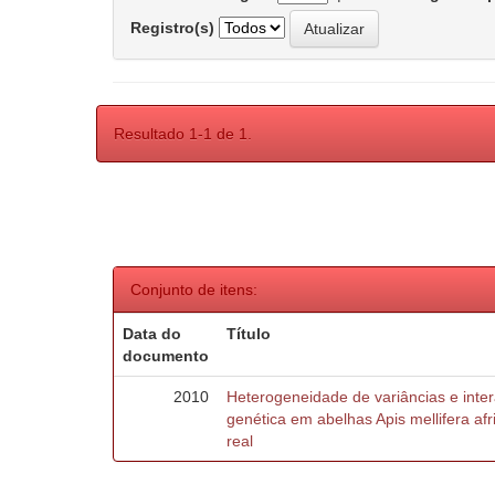
Registro(s)
Resultado 1-1 de 1.
Conjunto de itens:
Data do
Título
documento
2010
Heterogeneidade de variâncias e inte
genética em abelhas Apis mellifera af
real