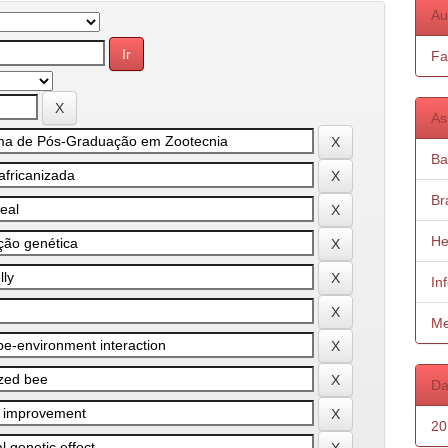
Au
Fa
As
Ba
Bra
He
In
Me
Da
20