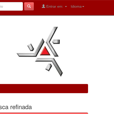
Entrar em:
Idioma
sca refinada