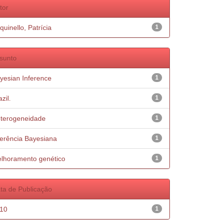
tor
quinello, Patrícia
1
sunto
yesian Inference
1
zil.
1
terogeneidade
1
ferência Bayesiana
1
lhoramento genético
1
ta de Publicação
10
1