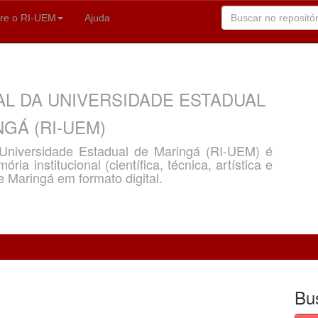
re o RI-UEM
Ajuda
AL DA UNIVERSIDADE ESTADUAL
GÁ (RI-UEM)
a Universidade Estadual de Maringá (RI-UEM) é
ria institucional (científica, técnica, artística e
e Maringá em formato digital.
Bu