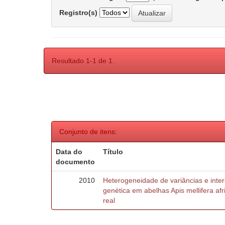
Registro(s)
Resultado 1-1 de 1.
Conjunto de itens:
Data do
Título
documento
2010
Heterogeneidade de variâncias e inte
genética em abelhas Apis mellifera af
real