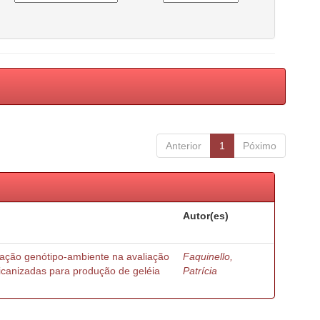
Anterior
1
Póximo
Autor(es)
ração genótipo-ambiente na avaliação
Faquinello,
ricanizadas para produção de geléia
Patrícia