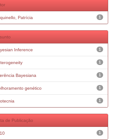
tor
quinello, Patrícia
1
sunto
yesian Inference
1
terogeneity
1
ferência Bayesiana
1
lhoramento genético
1
otecnia
1
ta de Publicação
10
1