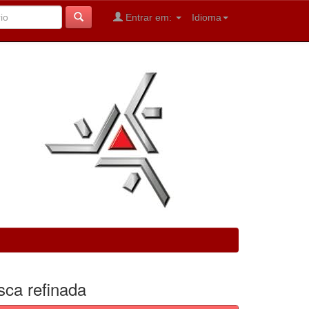
Entrar em:
Idioma
sca refinada