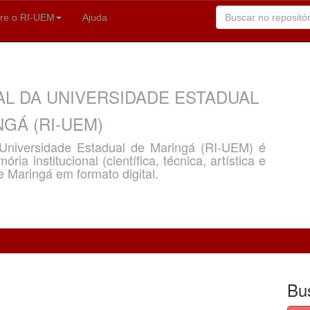
re o RI-UEM
Ajuda
AL DA UNIVERSIDADE ESTADUAL
GÁ (RI-UEM)
a Universidade Estadual de Maringá (RI-UEM) é
ria institucional (científica, técnica, artística e
e Maringá em formato digital.
Bu