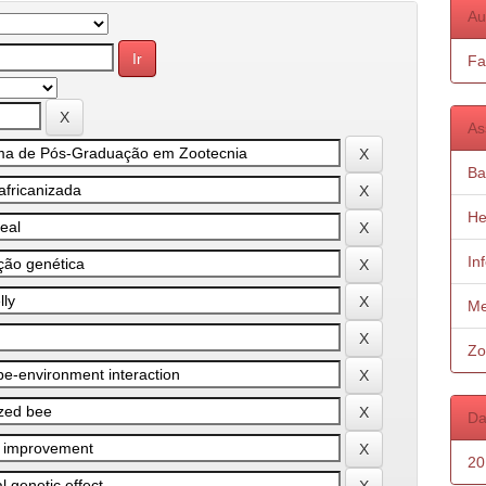
Au
Fa
As
Ba
He
In
Me
Zo
Da
20