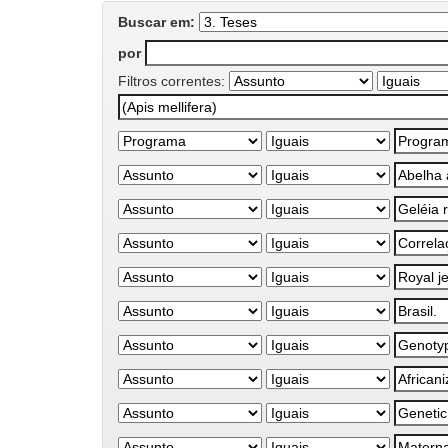
Buscar em:
por
Filtros correntes: