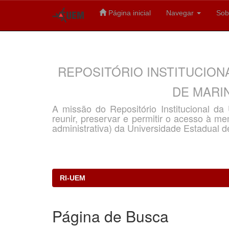
Página inicial
Navegar
Sob
Skip
navigation
REPOSITÓRIO INSTITUCION
DE MARIN
A missão do Repositório Institucional d
reunir, preservar e permitir o acesso à memó
administrativa) da Universidade Estadual d
RI-UEM
Página de Busca