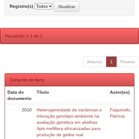
Registro(s)
Resultado 1-1 de 1.
Anterior
1
Póximo
Conjunto de itens:
Data do
Título
Autor(es)
documento
2010
Heterogeneidade de variâncias e
Faquinello,
interação genótipo-ambiente na
Patrícia
avaliação genética em abelhas
Apis mellifera africanizadas para
produção de geléia real