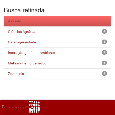
Busca refinada
Assunto
Ciências Agrárias
1
Heterogeneidade
1
Interação genótipo-ambiente
1
Melhoramento genético
1
Zootecnia
1
Tema criado por